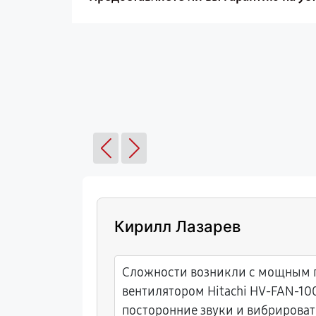
Кирилл Лазарев
сти
Сложности возникли с мощным
зли
вентилятором Hitachi HV-FAN-100
на
посторонние звуки и вибрирова