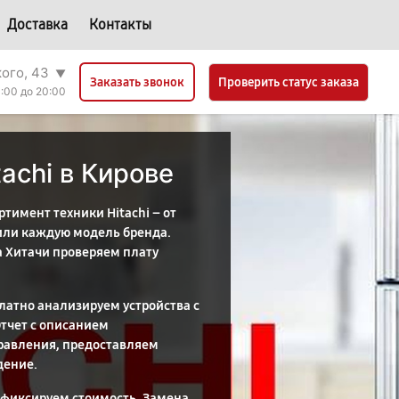
Доставка
Контакты
кого, 43
▼
Проверить статус заказа
Заказать звонок
:00 до 20:00
achi в Кирове
тимент техники Hitachi – от
или каждую модель бренда.
а Хитачи проверяем плату
латно анализируем устройства с
тчет с описанием
правления, предоставляем
дение.
 фиксируем стоимость. Замена