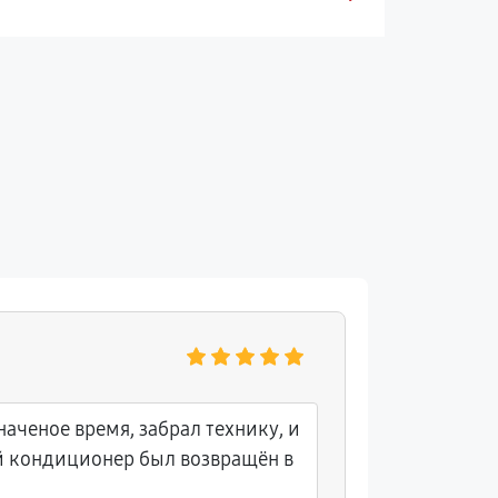
Ольга Г
наченое время, забрал технику, и
Уже на с
й кондиционер был возвращён в
группа с
сообщила,