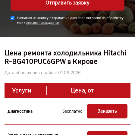
Отправить заявку
Нажимая на кнопку отправить я даю свое согласие на обработку
моих
.
персональных данных
Цена ремонта холодильника Hitachi
R-BG410PUC6GPW в Кирове
Дата обновления прайса:
01.08.2026
Услуги
Цена, от
Заказать
Диагностика
бесплатно