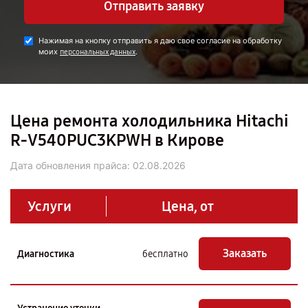
Отправить заявку
Нажимая на кнопку отправить я даю свое согласие на обработку
моих
.
персональных данных
Цена ремонта холодильника Hitachi
R-V540PUC3KPWH в Кирове
Дата обновления прайса:
02.08.2026
Услуги
Цена, от
Заказать
Диагностика
бесплатно