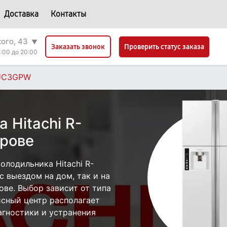
Доставка
Контакты
кого, 43
▼
Проверить статус заказа
Заказать звонок
:00 до 20:00
UC3GPW
 Hitachi R-
рове
лодильника Hitachi R-
выездом на дом, так и на
рове. Выбор зависит от типа
исный центр располагает
гностики и устранения