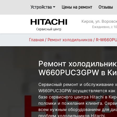
Устройства
Цены на ремонт
Отзывы
Киров, ул. Воровс
Ежедневно, с 10
Сервисный центр
/
/
R-W660P
Главная
Ремонт холодильников
Ремонт холодильника
W660PUC3GPW в Ки
Сервисный ремонт и обслуживание хо
W660PUC3GPW осуществляется как с 
базе сервисного центра Hitachi в Ки
поломки и пожелания клиента. Серв
всем нужным оборудованием для диа
проблем холодильников Hitachi.