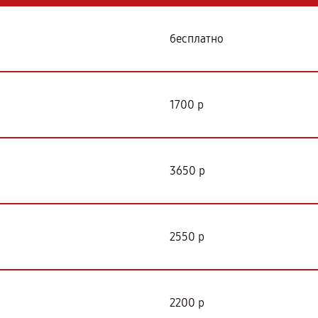
бесплатно
1700 р
3650 р
2550 р
2200 р