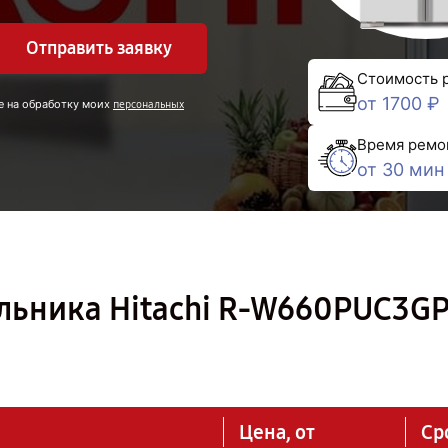
Отправить заявку
Стоимость 
от 1700 ₽
е на обработку моих
персональных
Время ремо
от 30 мин
льника Hitachi R-W660PUC3G
Цена, от
Ср