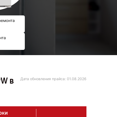
ремонта
нта
PW в
Дата обновления прайса:
01.08.2026
оки